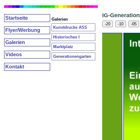
IG-Generatio
Startseite
Galerien
-20
-10
-05
Kunstdrucke ASS
Flyer/Werbung
Historisches I
Galerien
Marktplatz
Videos
Generationengarten
Kontakt